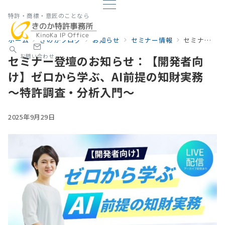
特許・商標・意匠のことなら
ホーム
きのかブログ
お知らせ
セミナー情報
セミナー登壇のお知らせ：【開発者向け】ゼロから学ぶ、AI前提の知財実務 ～特許調査・分析入門～
お問い合わせ
セミナー登壇のお知らせ：【開発者向
け】ゼロから学ぶ、AI前提の知財実務
～特許調査・分析入門～
2025年9月29日