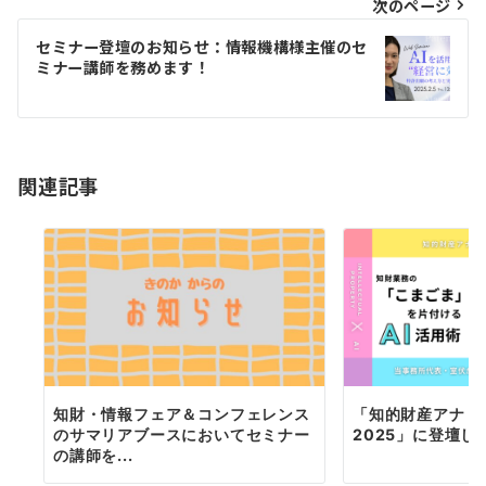
ビ
次のページ
ゲ
セミナー登壇のお知らせ：情報機構様主催のセ
ミナー講師を務めます！
ー
シ
ョ
関連記事
ン
知財・情報フェア＆コンフェレンス
「知的財産アナリ
のサマリアブースにおいてセミナー
2025」に登壇し
の講師を...