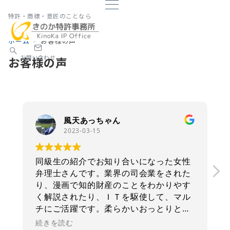
特許・商標・意匠のことなら
ホーム
お客様の声
お問い合わせ
お客様の声
風天あっちゃん
2023-03-15
同級生の紹介でお知り合いになった女性
弁理士さんです。業界の司会業をされた
り、漫画で知的財産のことをわかりやす
く解説されたり、ＩＴを駆使して、マル
チにご活躍です。柔らかいおっとりとし
た風貌からは想像もつかない才色兼備の
続きを読む