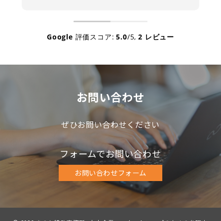
方です。会合の議事録を頼んでいなくて
も、さりげなく纏めてくれていて、大変
助かっています。個人的には、ＩＴにお
強いのでＳＮＳの相談に乗ってもらった
Google
評価スコア:
5.0
/5,
2 レビュー
り、ご多忙の中、ＨＰを制作して頂いた
り、私にとってはなくてはならないマイ
コモン弁理士さんでもあり、かけがえの
ない友人です。
ちなみに、そのＨＰは超お気に入りで
お問い合わせ
す。有難うございました。
ぜひお問い合わせください
フォームでお問い合わせ
お問い合わせフォーム